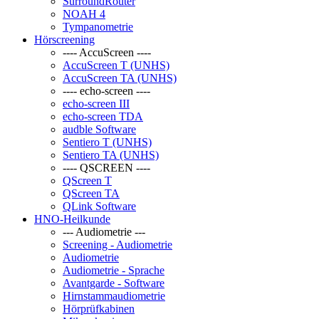
SurroundRouter
NOAH 4
Tympanometrie
Hörscreening
---- AccuScreen ----
AccuScreen T (UNHS)
AccuScreen TA (UNHS)
---- echo-screen ----
echo-screen III
echo-screen TDA
audble Software
Sentiero T (UNHS)
Sentiero TA (UNHS)
---- QSCREEN ----
QScreen T
QScreen TA
QLink Software
HNO-Heilkunde
--- Audiometrie ---
Screening - Audiometrie
Audiometrie
Audiometrie - Sprache
Avantgarde - Software
Hirnstammaudiometrie
Hörprüfkabinen