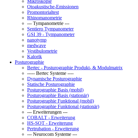
Mikroskopie
Otoakustische-Emissionen
Promontorialtest
Rhinomanometrie
--- Tympanometrie ---
Sentiero Tympanometer
GSI 39 - Tympanometer
nanotymp
medwave
Vestibulometrie
Kalorik
Posturographie
Bertec - Posturographie Produkt- & Modulmatrix
----- Bertec Systeme ----
Dynamische Posturographie
Statische Posturographie
Posturographie Basis (mobil)
Posturographie Basis (stationär)
Posturographie Funktional (mobil)
Posturographie Funktional (stationär)
--- Erweiterungen ---
COBALT - Erweiterung
HS-SOT - Erweiterung
Pertrubation - Erweiterung
--- Neurocom Systeme ---