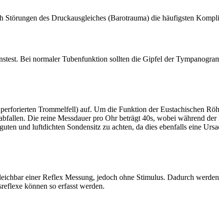
 Störungen des Druckausgleiches (Barotrauma) die häufigsten Kompl
ionstest. Bei normaler Tubenfunktion sollten die Gipfel der Tympanogr
rforierten Trommelfell) auf. Um die Funktion der Eustachischen Röhre 
 abfallen. Die reine Messdauer pro Ohr beträgt 40s, wobei während de
guten und luftdichten Sondensitz zu achten, da dies ebenfalls eine Ursa
leichbar einer Reflex Messung, jedoch ohne Stimulus. Dadurch werden 
sreflexe können so erfasst werden.