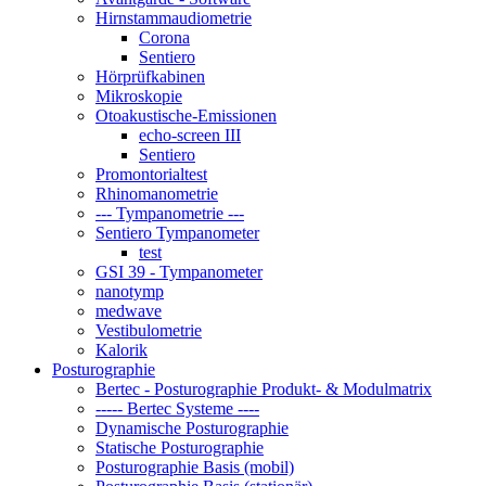
Hirnstammaudiometrie
Corona
Sentiero
Hörprüfkabinen
Mikroskopie
Otoakustische-Emissionen
echo-screen III
Sentiero
Promontorialtest
Rhinomanometrie
--- Tympanometrie ---
Sentiero Tympanometer
test
GSI 39 - Tympanometer
nanotymp
medwave
Vestibulometrie
Kalorik
Posturographie
Bertec - Posturographie Produkt- & Modulmatrix
----- Bertec Systeme ----
Dynamische Posturographie
Statische Posturographie
Posturographie Basis (mobil)