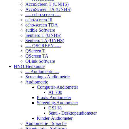
AccuScreen T (UNHS)
AccuScreen TA (UNHS)
---- echo-screen ----
echo-screen III
echo-screen TDA
audble Software
Sentiero T (UNHS)
Sentiero TA (UNHS)
---- QSCREEN ----
QScreen T
QScreen TA
QLink Software
HNO-Heilkunde
--- Audiometrie ---
Screening - Audiometrie
Audiometrie
Computer-Audiometer
AT 700
Praxis-Audiometer
Screening-Audiometer
GSI 18
Senti - Desktopaudiometer
Kinder-Audiometer
Audiometrie - Sprache
Avantgarde - Software