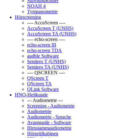
SurroundRouter
NOAH 4
Tympanometrie
Hörscreening
---- AccuScreen ----
AccuScreen T (UNHS)
AccuScreen TA (UNHS)
---- echo-screen ----
echo-screen III
echo-screen TDA
audble Software
Sentiero T (UNHS)
Sentiero TA (UNHS)
---- QSCREEN ----
QScreen T
QScreen TA
QLink Software
HNO-Heilkunde
--- Audiometrie ---
Screening - Audiometrie
Audiometrie
Audiometrie - Sprache
Avantgarde - Software
Hirnstammaudiometrie
Hörprüfkabinen