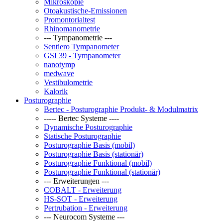
Mikroskopie
Otoakustische-Emissionen
Promontorialtest
Rhinomanometrie
--- Tympanometrie ---
Sentiero Tympanometer
GSI 39 - Tympanometer
nanotymp
medwave
Vestibulometrie
Kalorik
Posturographie
Bertec - Posturographie Produkt- & Modulmatrix
----- Bertec Systeme ----
Dynamische Posturographie
Statische Posturographie
Posturographie Basis (mobil)
Posturographie Basis (stationär)
Posturographie Funktional (mobil)
Posturographie Funktional (stationär)
--- Erweiterungen ---
COBALT - Erweiterung
HS-SOT - Erweiterung
Pertrubation - Erweiterung
--- Neurocom Systeme ---