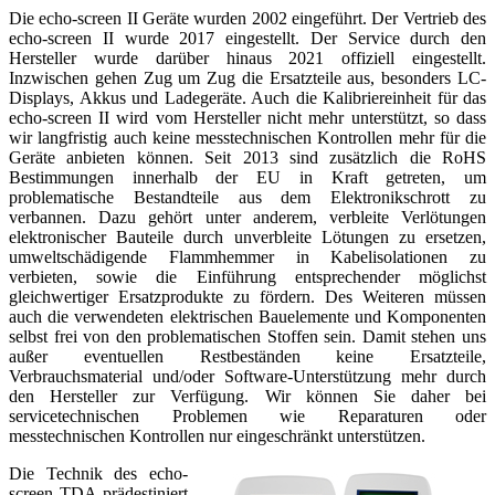
Die echo-screen II Geräte wurden 2002 eingeführt. Der Vertrieb des
echo-screen II wurde 2017 eingestellt. Der Service durch den
Hersteller wurde darüber hinaus 2021 offiziell eingestellt.
Inzwischen gehen Zug um Zug die Ersatzteile aus, besonders LC-
Displays, Akkus und Ladegeräte. Auch die Kalibriereinheit für das
echo-screen II wird vom Hersteller nicht mehr unterstützt, so dass
wir langfristig auch keine messtechnischen Kontrollen mehr für die
Geräte anbieten können. Seit 2013 sind zusätzlich die RoHS
Bestimmungen innerhalb der EU in Kraft getreten, um
problematische Bestandteile aus dem Elektronikschrott zu
verbannen. Dazu gehört unter anderem, verbleite Verlötungen
elektronischer Bauteile durch unverbleite Lötungen zu ersetzen,
umweltschädigende Flammhemmer in Kabelisolationen zu
verbieten, sowie die Einführung entsprechender möglichst
gleichwertiger Ersatzprodukte zu fördern. Des Weiteren müssen
auch die verwendeten elektrischen Bauelemente und Komponenten
selbst frei von den problematischen Stoffen sein. Damit stehen uns
außer eventuellen Restbeständen keine Ersatzteile,
Verbrauchsmaterial und/oder Software-Unterstützung mehr durch
den Hersteller zur Verfügung. Wir können Sie daher bei
servicetechnischen Problemen wie Reparaturen oder
messtechnischen Kontrollen nur eingeschränkt unterstützen.
Die Technik des echo-
screen TDA prädestiniert