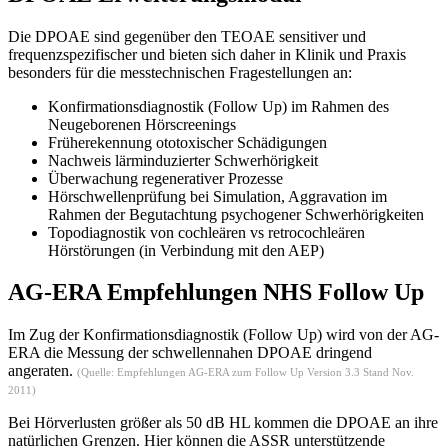
Die DPOAE sind gegenüber den TEOAE sensitiver und
frequenzspezifischer und bieten sich daher in Klinik und Praxis
besonders für die messtechnischen Fragestellungen an:
Konfirmationsdiagnostik (Follow Up) im Rahmen des
Neugeborenen Hörscreenings
Früherekennung ototoxischer Schädigungen
Nachweis lärminduzierter Schwerhörigkeit
Überwachung regenerativer Prozesse
Hörschwellenprüfung bei Simulation, Aggravation im
Rahmen der Begutachtung psychogener Schwerhörigkeiten
Topodiagnostik von cochleären vs retrocochleären
Hörstörungen (in Verbindung mit den AEP)
AG-ERA Empfehlungen NHS Follow Up
Im Zug der Konfirmationsdiagnostik (Follow Up) wird von der AG-
ERA die Messung der schwellennahen DPOAE dringend
angeraten.
(Quelle: Empfehlungen AG-ERA zum Follow Up Version 3.3 Stand Nov.
2011)
Bei Hörverlusten größer als 50 dB HL kommen die DPOAE an ihre
natürlichen Grenzen. Hier können die ASSR unterstützende