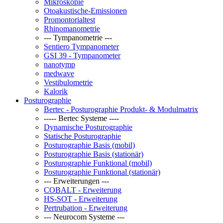
Mikroskopie
Otoakustische-Emissionen
Promontorialtest
Rhinomanometrie
--- Tympanometrie ---
Sentiero Tympanometer
GSI 39 - Tympanometer
nanotymp
medwave
Vestibulometrie
Kalorik
Posturographie
Bertec - Posturographie Produkt- & Modulmatrix
----- Bertec Systeme ----
Dynamische Posturographie
Statische Posturographie
Posturographie Basis (mobil)
Posturographie Basis (stationär)
Posturographie Funktional (mobil)
Posturographie Funktional (stationär)
--- Erweiterungen ---
COBALT - Erweiterung
HS-SOT - Erweiterung
Pertrubation - Erweiterung
--- Neurocom Systeme ---