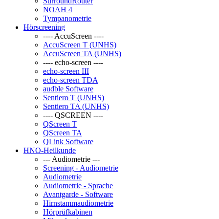
SurroundRouter
NOAH 4
Tympanometrie
Hörscreening
---- AccuScreen ----
AccuScreen T (UNHS)
AccuScreen TA (UNHS)
---- echo-screen ----
echo-screen III
echo-screen TDA
audble Software
Sentiero T (UNHS)
Sentiero TA (UNHS)
---- QSCREEN ----
QScreen T
QScreen TA
QLink Software
HNO-Heilkunde
--- Audiometrie ---
Screening - Audiometrie
Audiometrie
Audiometrie - Sprache
Avantgarde - Software
Hirnstammaudiometrie
Hörprüfkabinen