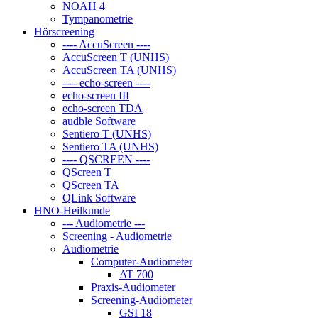
NOAH 4
Tympanometrie
Hörscreening
---- AccuScreen ----
AccuScreen T (UNHS)
AccuScreen TA (UNHS)
---- echo-screen ----
echo-screen III
echo-screen TDA
audble Software
Sentiero T (UNHS)
Sentiero TA (UNHS)
---- QSCREEN ----
QScreen T
QScreen TA
QLink Software
HNO-Heilkunde
--- Audiometrie ---
Screening - Audiometrie
Audiometrie
Computer-Audiometer
AT 700
Praxis-Audiometer
Screening-Audiometer
GSI 18