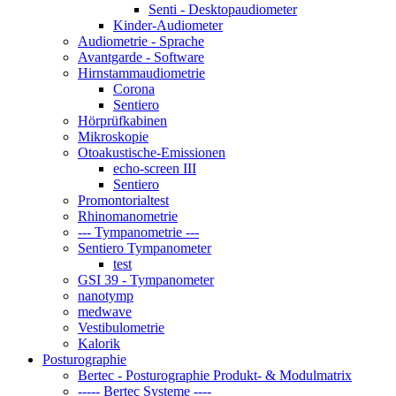
Senti - Desktopaudiometer
Kinder-Audiometer
Audiometrie - Sprache
Avantgarde - Software
Hirnstammaudiometrie
Corona
Sentiero
Hörprüfkabinen
Mikroskopie
Otoakustische-Emissionen
echo-screen III
Sentiero
Promontorialtest
Rhinomanometrie
--- Tympanometrie ---
Sentiero Tympanometer
test
GSI 39 - Tympanometer
nanotymp
medwave
Vestibulometrie
Kalorik
Posturographie
Bertec - Posturographie Produkt- & Modulmatrix
----- Bertec Systeme ----