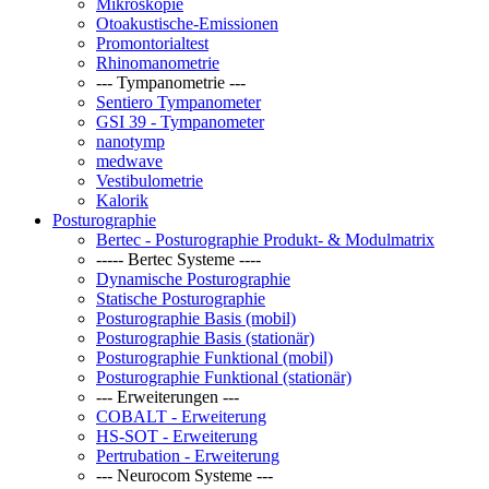
Mikroskopie
Otoakustische-Emissionen
Promontorialtest
Rhinomanometrie
--- Tympanometrie ---
Sentiero Tympanometer
GSI 39 - Tympanometer
nanotymp
medwave
Vestibulometrie
Kalorik
Posturographie
Bertec - Posturographie Produkt- & Modulmatrix
----- Bertec Systeme ----
Dynamische Posturographie
Statische Posturographie
Posturographie Basis (mobil)
Posturographie Basis (stationär)
Posturographie Funktional (mobil)
Posturographie Funktional (stationär)
--- Erweiterungen ---
COBALT - Erweiterung
HS-SOT - Erweiterung
Pertrubation - Erweiterung
--- Neurocom Systeme ---