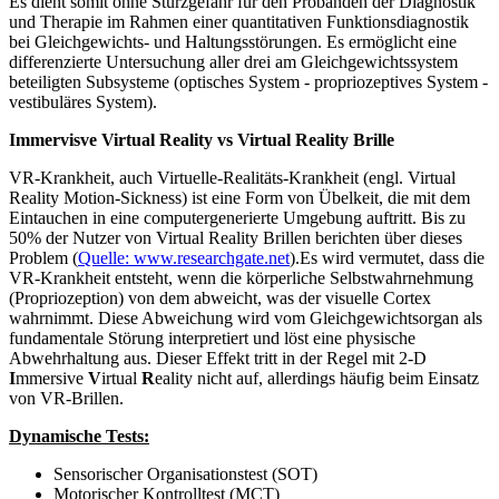
Es dient somit ohne Sturzgefahr für den Probanden der Diagnostik
und Therapie im Rahmen einer quantitativen Funktionsdiagnostik
bei Gleichgewichts- und Haltungsstörungen. Es ermöglicht eine
differenzierte Untersuchung aller drei am Gleichgewichtssystem
beteiligten Subsysteme (optisches System - propriozeptives System -
vestibuläres System).
Immervisve Virtual Reality vs Virtual Reality Brille
VR-Krankheit, auch Virtuelle-Realitäts-Krankheit (engl. Virtual
Reality Motion-Sickness) ist eine Form von Übelkeit, die mit dem
Eintauchen in eine computergenerierte Umgebung auftritt. Bis zu
50% der Nutzer von Virtual Reality Brillen berichten über dieses
Problem (
Quelle: www.researchgate.net
).Es wird vermutet, dass die
VR-Krankheit entsteht, wenn die körperliche Selbstwahrnehmung
(Propriozeption) von dem abweicht, was der visuelle Cortex
wahrnimmt. Diese Abweichung wird vom Gleichgewichtsorgan als
fundamentale Störung interpretiert und löst eine physische
Abwehrhaltung aus. Dieser Effekt tritt in der Regel mit 2-D
I
mmersive
V
irtual
R
eality nicht auf, allerdings häufig beim Einsatz
von VR-Brillen.
Dynamische Tests:
Sensorischer Organisationstest (SOT)
Motorischer Kontrolltest (MCT)