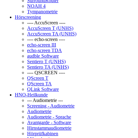
SurroundRouter
NOAH 4
Tympanometrie
Hörscreening
---- AccuScreen ----
AccuScreen T (UNHS)
AccuScreen TA (UNHS)
---- echo-screen ----
echo-screen III
echo-screen TDA
audble Software
Sentiero T (UNHS)
Sentiero TA (UNHS)
---- QSCREEN ----
QScreen T
QScreen TA
QLink Software
HNO-Heilkunde
--- Audiometrie ---
Screening - Audiometrie
Audiometrie
Audiometrie - Sprache
Avantgarde - Software
Hirnstammaudiometrie
Hörprüfkabinen