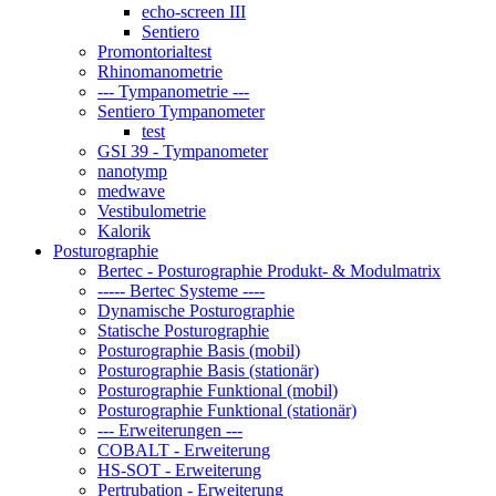
echo-screen III
Sentiero
Promontorialtest
Rhinomanometrie
--- Tympanometrie ---
Sentiero Tympanometer
test
GSI 39 - Tympanometer
nanotymp
medwave
Vestibulometrie
Kalorik
Posturographie
Bertec - Posturographie Produkt- & Modulmatrix
----- Bertec Systeme ----
Dynamische Posturographie
Statische Posturographie
Posturographie Basis (mobil)
Posturographie Basis (stationär)
Posturographie Funktional (mobil)
Posturographie Funktional (stationär)
--- Erweiterungen ---
COBALT - Erweiterung
HS-SOT - Erweiterung
Pertrubation - Erweiterung