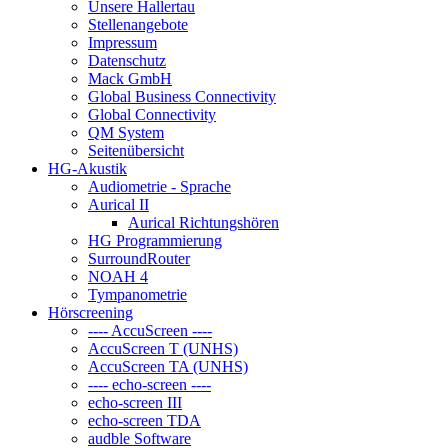
Unsere Hallertau
Stellenangebote
Impressum
Datenschutz
Mack GmbH
Global Business Connectivity
Global Connectivity
QM System
Seitenübersicht
HG-Akustik
Audiometrie - Sprache
Aurical II
Aurical Richtungshören
HG Programmierung
SurroundRouter
NOAH 4
Tympanometrie
Hörscreening
---- AccuScreen ----
AccuScreen T (UNHS)
AccuScreen TA (UNHS)
---- echo-screen ----
echo-screen III
echo-screen TDA
audble Software