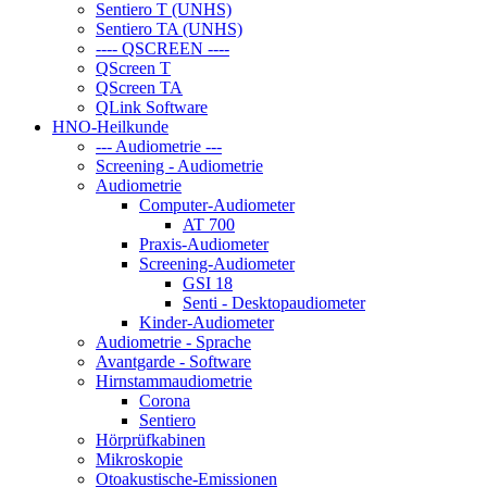
Sentiero T (UNHS)
Sentiero TA (UNHS)
---- QSCREEN ----
QScreen T
QScreen TA
QLink Software
HNO-Heilkunde
--- Audiometrie ---
Screening - Audiometrie
Audiometrie
Computer-Audiometer
AT 700
Praxis-Audiometer
Screening-Audiometer
GSI 18
Senti - Desktopaudiometer
Kinder-Audiometer
Audiometrie - Sprache
Avantgarde - Software
Hirnstammaudiometrie
Corona
Sentiero
Hörprüfkabinen
Mikroskopie
Otoakustische-Emissionen