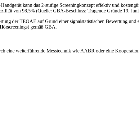
dgerät kann das 2-stufige Screeningkonzept effektiv und kostengüns
Spezifität von 98,5% (Quelle: GBA-Beschluss; Tragende Gründe 19. Juni
g der TEOAE auf Grund einer signalstatistischen Bewertung und erf
H
ör
s
creenings) gemäß GBA.
urch eine weiterführende Messtechnik wie AABR oder eine Kooperatio