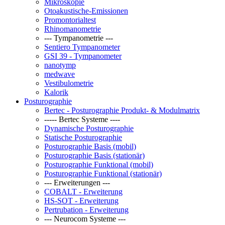
Mikroskopie
Otoakustische-Emissionen
Promontorialtest
Rhinomanometrie
--- Tympanometrie ---
Sentiero Tympanometer
GSI 39 - Tympanometer
nanotymp
medwave
Vestibulometrie
Kalorik
Posturographie
Bertec - Posturographie Produkt- & Modulmatrix
----- Bertec Systeme ----
Dynamische Posturographie
Statische Posturographie
Posturographie Basis (mobil)
Posturographie Basis (stationär)
Posturographie Funktional (mobil)
Posturographie Funktional (stationär)
--- Erweiterungen ---
COBALT - Erweiterung
HS-SOT - Erweiterung
Pertrubation - Erweiterung
--- Neurocom Systeme ---