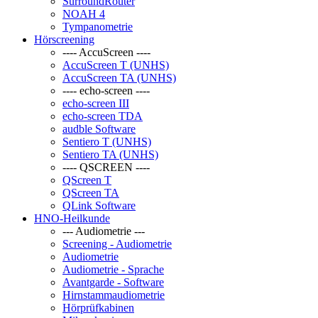
SurroundRouter
NOAH 4
Tympanometrie
Hörscreening
---- AccuScreen ----
AccuScreen T (UNHS)
AccuScreen TA (UNHS)
---- echo-screen ----
echo-screen III
echo-screen TDA
audble Software
Sentiero T (UNHS)
Sentiero TA (UNHS)
---- QSCREEN ----
QScreen T
QScreen TA
QLink Software
HNO-Heilkunde
--- Audiometrie ---
Screening - Audiometrie
Audiometrie
Audiometrie - Sprache
Avantgarde - Software
Hirnstammaudiometrie
Hörprüfkabinen