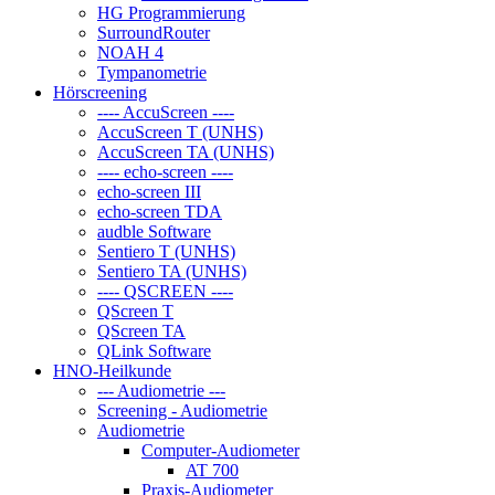
HG Programmierung
SurroundRouter
NOAH 4
Tympanometrie
Hörscreening
---- AccuScreen ----
AccuScreen T (UNHS)
AccuScreen TA (UNHS)
---- echo-screen ----
echo-screen III
echo-screen TDA
audble Software
Sentiero T (UNHS)
Sentiero TA (UNHS)
---- QSCREEN ----
QScreen T
QScreen TA
QLink Software
HNO-Heilkunde
--- Audiometrie ---
Screening - Audiometrie
Audiometrie
Computer-Audiometer
AT 700
Praxis-Audiometer