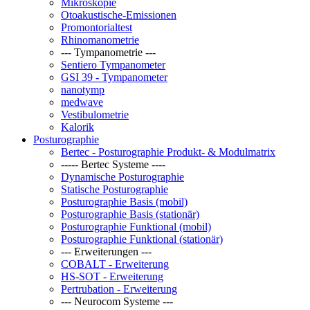
Mikroskopie
Otoakustische-Emissionen
Promontorialtest
Rhinomanometrie
--- Tympanometrie ---
Sentiero Tympanometer
GSI 39 - Tympanometer
nanotymp
medwave
Vestibulometrie
Kalorik
Posturographie
Bertec - Posturographie Produkt- & Modulmatrix
----- Bertec Systeme ----
Dynamische Posturographie
Statische Posturographie
Posturographie Basis (mobil)
Posturographie Basis (stationär)
Posturographie Funktional (mobil)
Posturographie Funktional (stationär)
--- Erweiterungen ---
COBALT - Erweiterung
HS-SOT - Erweiterung
Pertrubation - Erweiterung
--- Neurocom Systeme ---