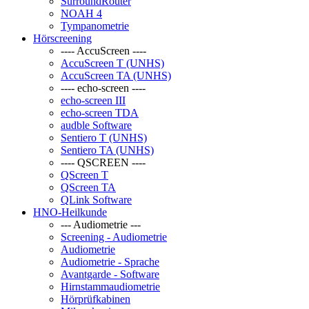
SurroundRouter
NOAH 4
Tympanometrie
Hörscreening
---- AccuScreen ----
AccuScreen T (UNHS)
AccuScreen TA (UNHS)
---- echo-screen ----
echo-screen III
echo-screen TDA
audble Software
Sentiero T (UNHS)
Sentiero TA (UNHS)
---- QSCREEN ----
QScreen T
QScreen TA
QLink Software
HNO-Heilkunde
--- Audiometrie ---
Screening - Audiometrie
Audiometrie
Audiometrie - Sprache
Avantgarde - Software
Hirnstammaudiometrie
Hörprüfkabinen