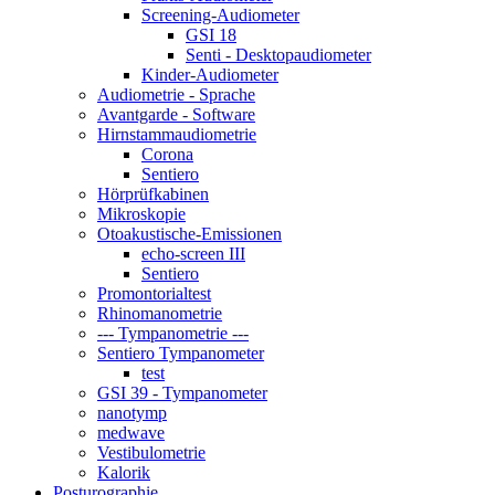
Screening-Audiometer
GSI 18
Senti - Desktopaudiometer
Kinder-Audiometer
Audiometrie - Sprache
Avantgarde - Software
Hirnstammaudiometrie
Corona
Sentiero
Hörprüfkabinen
Mikroskopie
Otoakustische-Emissionen
echo-screen III
Sentiero
Promontorialtest
Rhinomanometrie
--- Tympanometrie ---
Sentiero Tympanometer
test
GSI 39 - Tympanometer
nanotymp
medwave
Vestibulometrie
Kalorik
Posturographie