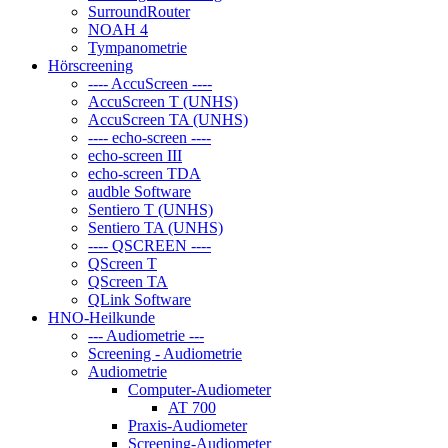
SurroundRouter
NOAH 4
Tympanometrie
Hörscreening
---- AccuScreen ----
AccuScreen T (UNHS)
AccuScreen TA (UNHS)
---- echo-screen ----
echo-screen III
echo-screen TDA
audble Software
Sentiero T (UNHS)
Sentiero TA (UNHS)
---- QSCREEN ----
QScreen T
QScreen TA
QLink Software
HNO-Heilkunde
--- Audiometrie ---
Screening - Audiometrie
Audiometrie
Computer-Audiometer
AT 700
Praxis-Audiometer
Screening-Audiometer