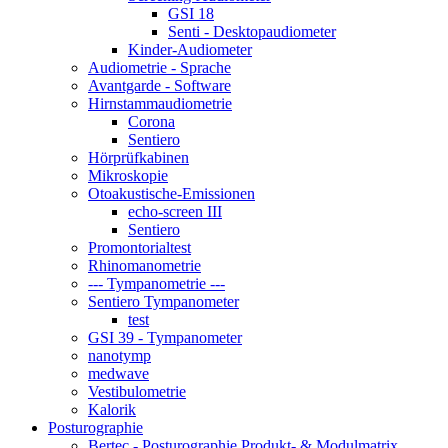
GSI 18
Senti - Desktopaudiometer
Kinder-Audiometer
Audiometrie - Sprache
Avantgarde - Software
Hirnstammaudiometrie
Corona
Sentiero
Hörprüfkabinen
Mikroskopie
Otoakustische-Emissionen
echo-screen III
Sentiero
Promontorialtest
Rhinomanometrie
--- Tympanometrie ---
Sentiero Tympanometer
test
GSI 39 - Tympanometer
nanotymp
medwave
Vestibulometrie
Kalorik
Posturographie
Bertec - Posturographie Produkt- & Modulmatrix