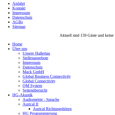
Anfahrt
Kontakt
Impressum
Datenschutz
AGBs
Sitemap
Aktuell sind 159 Gäste und keine 
Home
Über uns
Unsere Hallertau
Stellenangebote
Impressum
Datenschutz
Mack GmbH
Global Business Connectivity
Global Connectivity
QM System
Seitenübersicht
HG-Akustik
Audiometrie - Sprache
Aurical II
Aurical Richtungshören
HG Programmierung