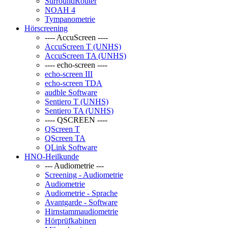
SurroundRouter
NOAH 4
Tympanometrie
Hörscreening
---- AccuScreen ----
AccuScreen T (UNHS)
AccuScreen TA (UNHS)
---- echo-screen ----
echo-screen III
echo-screen TDA
audble Software
Sentiero T (UNHS)
Sentiero TA (UNHS)
---- QSCREEN ----
QScreen T
QScreen TA
QLink Software
HNO-Heilkunde
--- Audiometrie ---
Screening - Audiometrie
Audiometrie
Audiometrie - Sprache
Avantgarde - Software
Hirnstammaudiometrie
Hörprüfkabinen