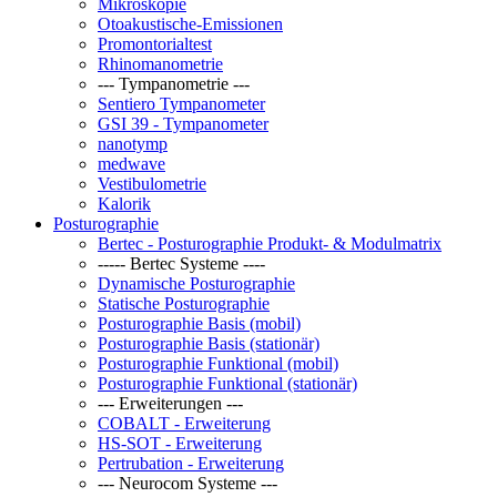
Mikroskopie
Otoakustische-Emissionen
Promontorialtest
Rhinomanometrie
--- Tympanometrie ---
Sentiero Tympanometer
GSI 39 - Tympanometer
nanotymp
medwave
Vestibulometrie
Kalorik
Posturographie
Bertec - Posturographie Produkt- & Modulmatrix
----- Bertec Systeme ----
Dynamische Posturographie
Statische Posturographie
Posturographie Basis (mobil)
Posturographie Basis (stationär)
Posturographie Funktional (mobil)
Posturographie Funktional (stationär)
--- Erweiterungen ---
COBALT - Erweiterung
HS-SOT - Erweiterung
Pertrubation - Erweiterung
--- Neurocom Systeme ---