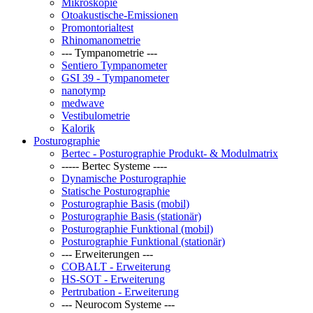
Mikroskopie
Otoakustische-Emissionen
Promontorialtest
Rhinomanometrie
--- Tympanometrie ---
Sentiero Tympanometer
GSI 39 - Tympanometer
nanotymp
medwave
Vestibulometrie
Kalorik
Posturographie
Bertec - Posturographie Produkt- & Modulmatrix
----- Bertec Systeme ----
Dynamische Posturographie
Statische Posturographie
Posturographie Basis (mobil)
Posturographie Basis (stationär)
Posturographie Funktional (mobil)
Posturographie Funktional (stationär)
--- Erweiterungen ---
COBALT - Erweiterung
HS-SOT - Erweiterung
Pertrubation - Erweiterung
--- Neurocom Systeme ---