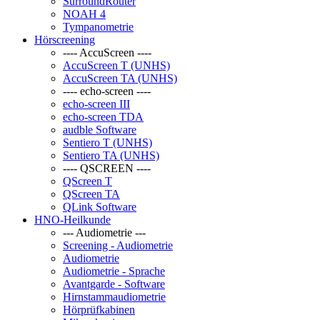
SurroundRouter
NOAH 4
Tympanometrie
Hörscreening
---- AccuScreen ----
AccuScreen T (UNHS)
AccuScreen TA (UNHS)
---- echo-screen ----
echo-screen III
echo-screen TDA
audble Software
Sentiero T (UNHS)
Sentiero TA (UNHS)
---- QSCREEN ----
QScreen T
QScreen TA
QLink Software
HNO-Heilkunde
--- Audiometrie ---
Screening - Audiometrie
Audiometrie
Audiometrie - Sprache
Avantgarde - Software
Hirnstammaudiometrie
Hörprüfkabinen